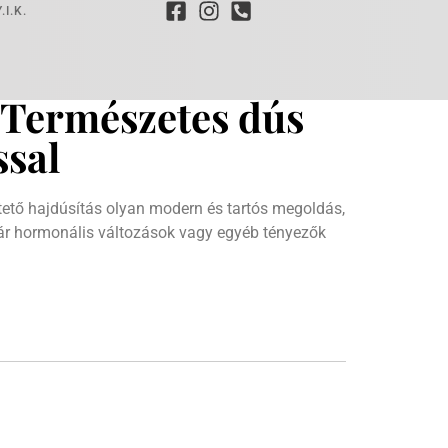
.I.K.
– Természetes dús
ssal
ető hajdúsítás olyan modern és tartós megoldás,
kár hormonális változások vagy egyéb tényezők