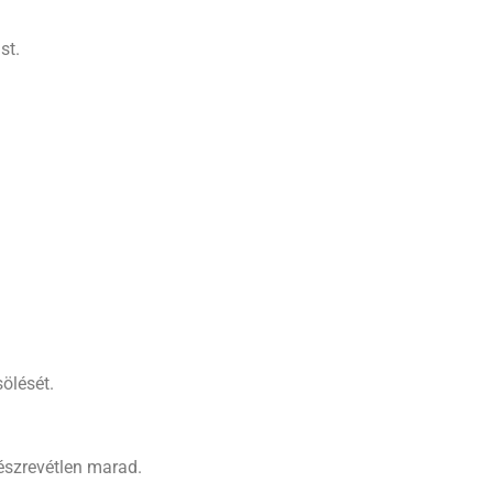
st.
ölését.
 észrevétlen marad.