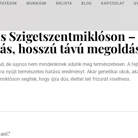
TATÁSOK
MUNKÁIM
ÁRLISTA
BLOG
KAPCSOLAT
GY
ás Szigetszentmiklóson 
ás, hosszú távú megoldá
d, de sajnos nem mindenkinek adatik meg természetesen. A fejt
ára nyújt természetes hatású eredményt. Akár genetikai okok, a
iklóson segítek, hogy újra dús, élettel teli frizurát viselhess.
tani?