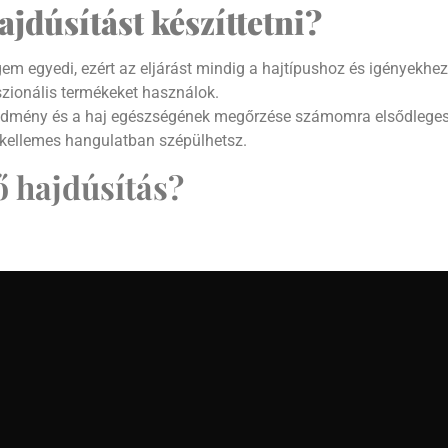
ajdúsítást készíttetni?
 egyedi, ezért az eljárást mindig a hajtípushoz és igényekhez
zionális termékeket használok.
edmény és a haj egészségének megőrzése számomra elsődleges
ellemes hangulatban szépülhetsz.
ő hajdúsítás?