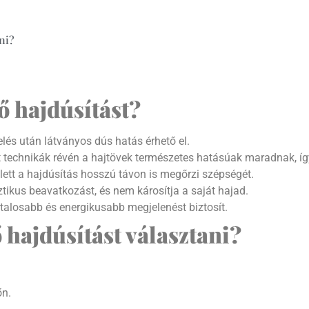
ni?
tő hajdúsítást?
lés után látványos dús hatás érhető el.
technikák révén a hajtövek természetes hatásúak maradnak, így
ett a hajdúsítás hosszú távon is megőrzi szépségét.
ikus beavatkozást, és nem károsítja a saját hajad.
talosabb és energikusabb megjelenést biztosít.
 hajdúsítást választani?
őn.