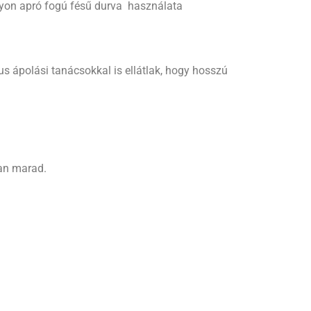
agyon apró fogú fésű durva használata
s ápolási tanácsokkal is ellátlak, hogy hosszú
lan marad.