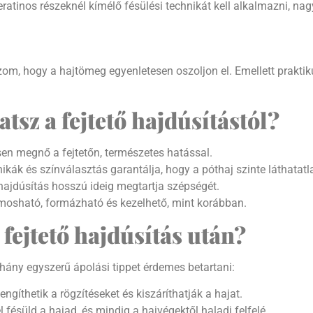
atinos részeknél kímélő fésülési technikát kell alkalmazni, n
om, hogy a hajtömeg egyenletesen oszoljon el. Emellett praktiku
sz a fejtető hajdúsítástól?
en megnő a fejtetőn, természetes hatással.
ikák és színválasztás garantálja, hogy a póthaj szinte láthatat
ajdúsítás hosszú ideig megtartja szépségét.
osható, formázható és kezelhető, mint korábban.
fejtető hajdúsítás után?
ány egyszerű ápolási tippet érdemes betartani:
ngíthetik a rögzítéseket és kiszáríthatják a hajat.
l fésüld a hajad, és mindig a hajvégektől haladj felfelé.