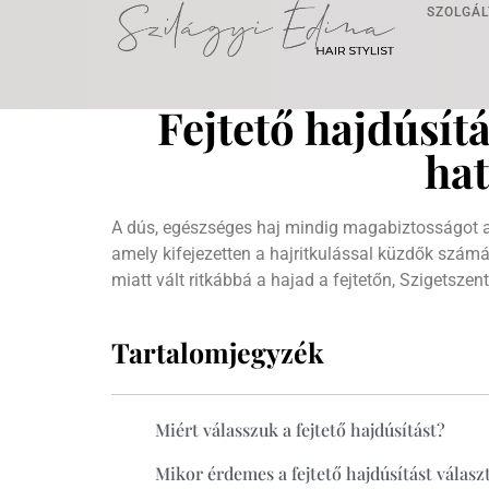
SZOLGÁL
Fejtető hajdúsít
hat
A dús, egészséges haj mindig magabiztosságot a
amely kifejezetten a hajritkulással küzdők szám
miatt vált ritkábbá a hajad a fejtetőn, Szigetszentm
Tartalomjegyzék
Miért válasszuk a fejtető hajdúsítást?
Mikor érdemes a fejtető hajdúsítást válasz