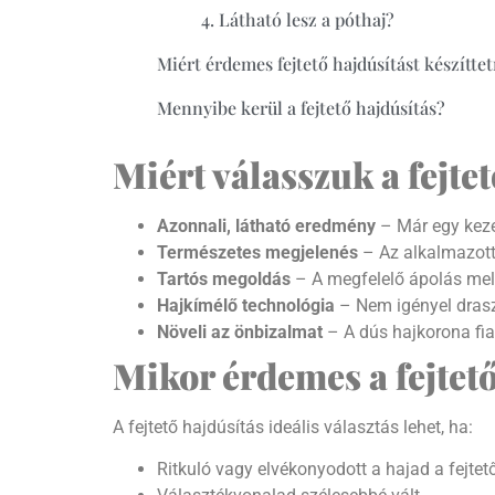
4. Látható lesz a póthaj?
Miért érdemes fejtető hajdúsítást készíttet
Mennyibe kerül a fejtető hajdúsítás?
Miért válasszuk a fejte
Azonnali, látható eredmény
– Már egy keze
Természetes megjelenés
– Az alkalmazott 
Tartós megoldás
– A megfelelő ápolás mell
Hajkímélő technológia
– Nem igényel draszt
Növeli az önbizalmat
– A dús hajkorona fia
Mikor érdemes a fejtető
A fejtető hajdúsítás ideális választás lehet, ha:
Ritkuló vagy elvékonyodott a hajad a fejtet