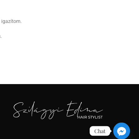
 igazítom.
.
Chat