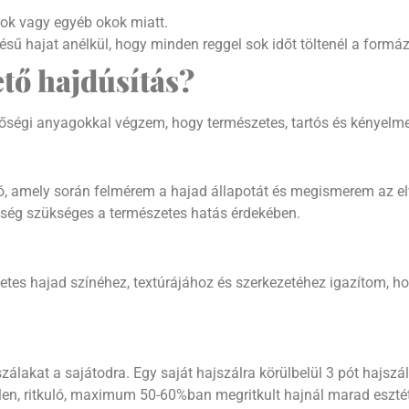
sok vagy egyéb okok miatt.
ű hajat anélkül, hogy minden reggel sok időt töltenél a formáz
tő hajdúsítás?
nőségi anyagokkal végzem, hogy természetes, tartós és kényelme
ció, amely során felmérem a hajad állapotát és megismerem az e
ség szükséges a természetes hatás érdekében.
etes hajad színéhez, textúrájához és szerkezetéhez igazítom,
álakat a sajátodra. Egy saját hajszálra körülbelül 3 pót hajszál k
tlen, ritkuló, maximum 50-60%ban megritkult hajnál marad esztét