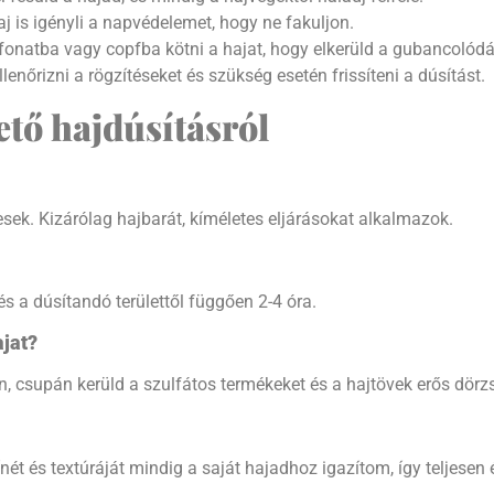
haj is igényli a napvédelemet, hogy ne fakuljon.
onatba vagy copfba kötni a hajat, hogy elkerüld a gubancolódá
enőrizni a rögzítéseket és szükség esetén frissíteni a dúsítást.
ető hajdúsításról
ek. Kizárólag hajbarát, kíméletes eljárásokat alkalmazok.
és a dúsítandó területtől függően 2-4 óra.
ajat?
csupán kerüld a szulfátos termékeket és a hajtövek erős dörzs
ét és textúráját mindig a saját hajadhoz igazítom, így teljesen