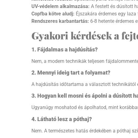
UV-védelem alkalmazása:
A festett és dúsított 
Copfba kötve aludj:
Éjszakára érdemes egy laza f
Rendszeres karbantartás:
6-8 hetente érdemes ell
Gyakori kérdések a fejt
1. Fájdalmas a hajdúsítás?
Nem, a modern technikák teljesen fájdalommentes
2. Mennyi ideig tart a folyamat?
A hajdúsítás időtartama a választott technikától 
3. Hogyan kell mosni és ápolni a dúsított h
Ugyanúgy moshatod és ápolhatod, mint korábban, 
4. Látható lesz a póthaj?
Nem. A természetes hatás érdekében a póthaj szín