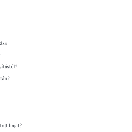
zása
s
sítástól?
után?
tott hajat?