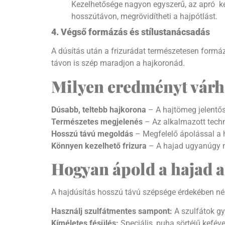
Kezelhetősége nagyon egyszerű, az apró ker
hosszútávon, megrövidítheti a hajpótlást.
4. Végső formázás és stílustanácsadás
A dúsítás után a frizurádat természetesen formáz
távon is szép maradjon a hajkoronád.
Milyen eredményt várhat
Dúsabb, teltebb hajkorona
– A hajtömeg jelentős
T
ermészetes megjelenés
– Az alkalmazott techn
Hosszú távú megoldás
– Megfelelő ápolással a h
Könnyen kezelhető frizura
– A hajad ugyanúgy m
Hogyan ápold a hajad a 
A hajdúsítás hosszú távú szépsége érdekében néh
Használj szulfátmentes sampont:
A szulfátok gye
Kíméletes fésülés:
Speciális, puha sörtéjű keféve