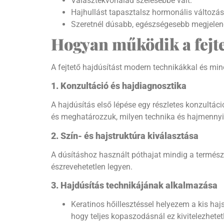
Választékvonalad szélesebbé vált.
Hajhullást tapasztalsz hormonális változá
Szeretnél dúsabb, egészségesebb megjelenés
Hogyan működik a fejte
A fejtető hajdúsítást modern technikákkal és mi
1. Konzultáció és hajdiagnosztika
A hajdúsítás első lépése egy részletes konzultá
és meghatározzuk, milyen technika és hajmennyi
2. Szín- és hajstruktúra kiválasztása
A dúsításhoz használt póthajat mindig a termész
észrevehetetlen legyen.
3. Hajdúsítás technikájának alkalmazása
Keratinos hőillesztéssel helyezem a kis hajsz
hogy teljes kopaszodásnál ez kivitelezhete