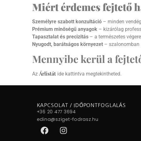
Miért érdemes fejtető h
Személyre szabott konzultáció
– minden vendégem
Prémium minőségű anyagok
– kizárólag profess
Tapasztalat és precizitás
– a természetes véger
Nyugodt, barátságos környezet
– szalonomban k
Mennyibe kerül a fejtet
Árlistát
Az
ide kattintva megtekintheted.
KAPCSOLAT / IDŐPONTFOGLALÁS
+36 20 477 3694
edina@sziget-fodrasz.hu