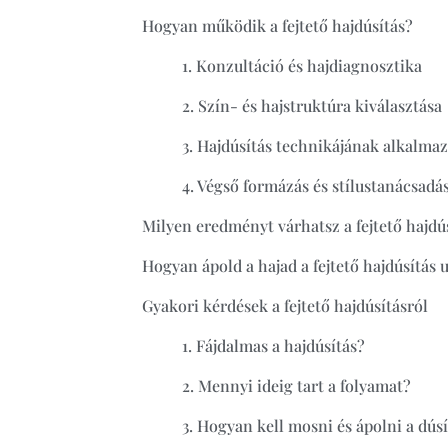
Hogyan működik a fejtető hajdúsítás?
1. Konzultáció és hajdiagnosztika
2. Szín- és hajstruktúra kiválasztása
3. Hajdúsítás technikájának alkalma
4. Végső formázás és stílustanácsadá
Milyen eredményt várhatsz a fejtető hajdú
Hogyan ápold a hajad a fejtető hajdúsítás 
Gyakori kérdések a fejtető hajdúsításról
1. Fájdalmas a hajdúsítás?
2. Mennyi ideig tart a folyamat?
3. Hogyan kell mosni és ápolni a dúsí